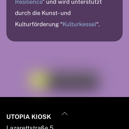
Resilience
” und wird unterstützt
durch die Kunst- und
Kulturförderung “
Kulturkessel
“.
Back
UTOPIA KIOSK
To
Lazarettstraße 5