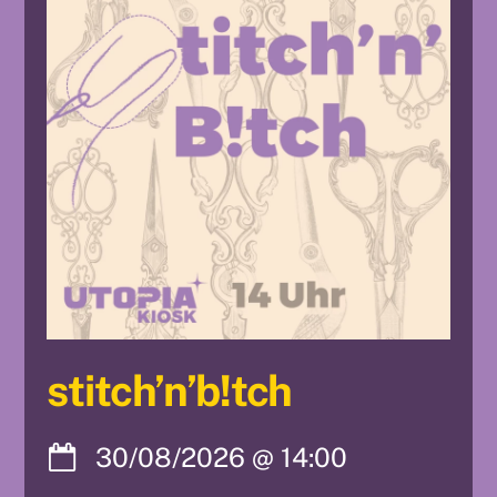
stitch’n’b!tch
30/08/2026
@
14:00