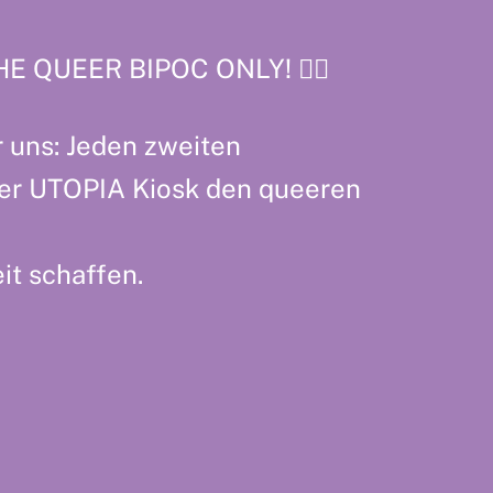
E QUEER BIPOC ONLY! ❤️‍🔥
r uns: Jeden zweiten
der UTOPIA Kiosk den queeren
t schaffen.