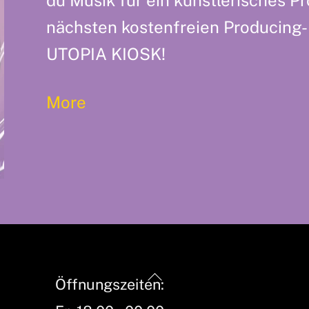
nächsten kostenfreien Producing
UTOPIA KIOSK!
More
Back
Öffnungszeiten:
To